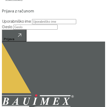
Prijava z računom
Uporabniško ime
Geslo
Prijava