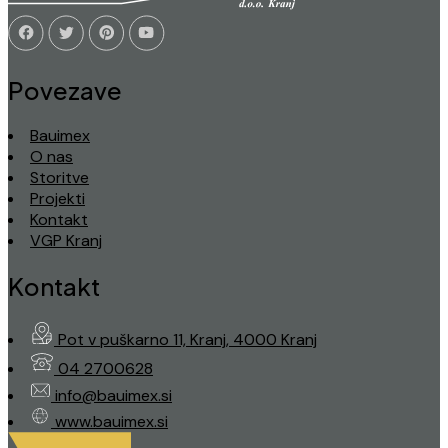
Povezave
Bauimex
O nas
Storitve
Projekti
Kontakt
VGP Kranj
Kontakt
Pot v puškarno 11, Kranj, 4000 Kranj
04 2700628
info@bauimex.si
www.bauimex.si