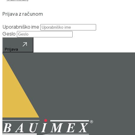
Prijava z računom
Uporabniško ime
Geslo
Prijava