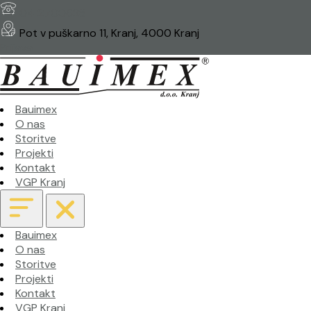
04 2700628
Pot v puškarno 11, Kranj, 4000 Kranj
Prijava
Bauimex
O nas
Storitve
Projekti
Kontakt
VGP Kranj
Bauimex
O nas
Storitve
Projekti
Kontakt
VGP Kranj