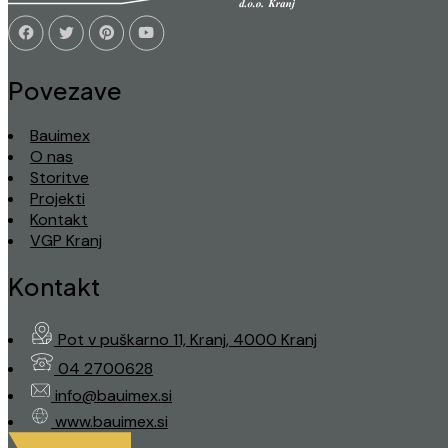
Povezave
Bauimex
O nas
Storitve
Projekti
Kontakt
VGP Kranj
Kontakt
Pot v puškarno 11, Kranj, 4000 Kranj
04 2700628
info@bauimex.si
www.bauimex.si